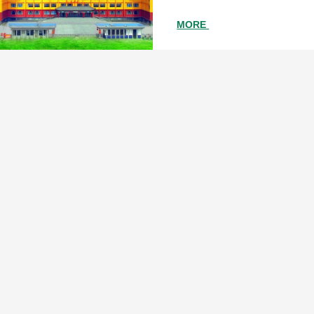
教职工近千人。学校地处邯郸经开
周县四区县交界的经开区小西堡乡
MORE