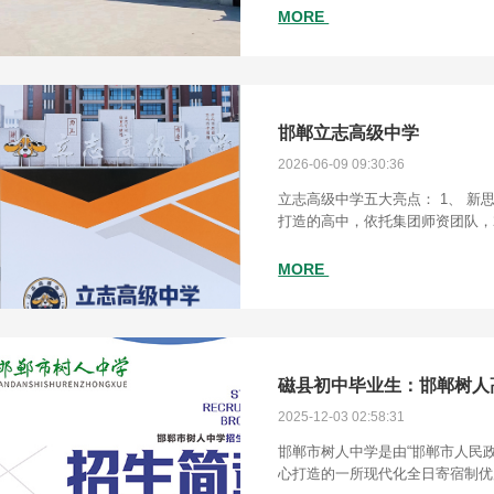
络系统.校园通讯系统、家校互联
MORE
邯郸立志高级中学
2026-06-09 09:30:36
立志高级中学五大亮点： 1、 新
打造的高中，依托集团师资团队，2
10余年，师资团队稳定，核心教师
系老师占比30%；专业强，责任
MORE
磁县初中毕业生：邯郸树人
2025-12-03 02:58:31
邯郸市树人中学是由“邯郸市人民政
心打造的一所现代化全日寄宿制优