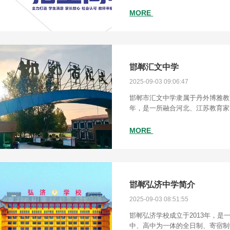
秀丽的复兴区经济开发区教育园区
面积7万余平方米，设施设备一流
MORE
邯郸汇文中学
2025-09-03 09:06:47
邯郸市汇文中学隶属于丹外博雅教育
年，是一所融合河北、江苏教育家
民办高中。学校坐落于邯郸市肥乡
流过，成语之乡美誉人尽皆知，历
MORE
邯郸弘济中学简介
2025-09-03 08:51:55
邯郸弘济学校成立于2013年，是
中、高中为一体的全日制、寄宿制